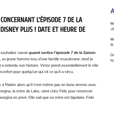
A
 CONCERNANT L’ÉPISODE 7 DE LA
Ma
 DISNEY PLUS ! DATE ET HEURE DE
Ja
Ma
la 
 souhaitez savoir
quand sortira l’épisode 7 de la Saison
On
, un jeune homme issu d’une famille musulmane, tend la
to
t a entendu son histoire. Victor prend essentiellement le rôle
nfort pour quelqu’un qui vit ce qu’il a vécu.
s à Rahim alors qu’il n’est même pas en bons termes avec
eorgina, la mère de Lake, vient chez Felix pour remercier
eorgina en privé. Elle sait que sa mère est bipolaire. Felix