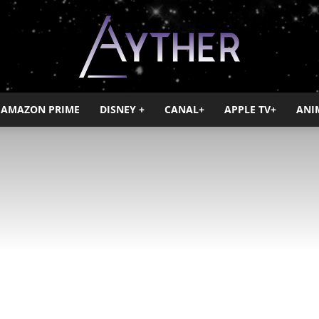
AMAZON PRIME
DISNEY +
CANAL+
APPLE TV+
ANI
Ayther