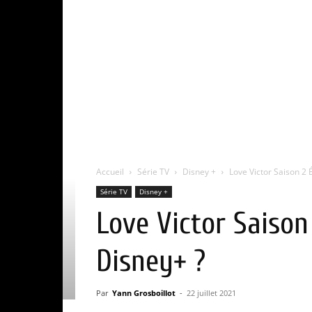
Accueil
Série TV
Disney +
Love Victor Saison 2 É
Série TV
Disney +
Love Victor Saison 
Disney+ ?
Par
Yann Grosboillot
-
22 juillet 2021