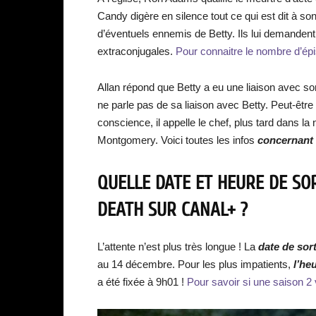
Candy digère en silence tout ce qui est dit à son 
d’éventuels ennemis de Betty. Ils lui demandent 
extraconjugales.
Pour connaitre le nombre d’épis
Allan répond que Betty a eu une liaison avec son é
ne parle pas de sa liaison avec Betty. Peut-êtr
conscience, il appelle le chef, plus tard dans la 
Montgomery. Voici toutes les infos
concernant 
QUELLE DATE ET HEURE DE SOR
DEATH SUR CANAL+ ?
L’attente n’est plus très longue ! La
date de sor
au 14 décembre. Pour les plus impatients,
l’he
a été fixée à 9h01 !
Pour savoir si une saison 2 v