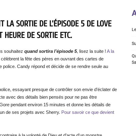
A
 LA SORTIE DE L’ÉPISODE 5 DE LOVE
Le
T HEURE DE SORTIE ETC.
Su
s souhaitez
quand sortira l’épisode 5
, lisez la suite !
A la
Qu
célèbrent la fête des pères en ouvrant des cartes de
S
e police. Candy répond et décide de se rendre seule au
 police, essayant presque de contrôler son envie d’éclater de
acte avec des détails bien pensés pour ne pas être
s Gore pendant environ 15 minutes et donne les détails de
l’un de ses projets avec Sherry.
Pour savoir ce que devient
contraire à la volonté de Dieu et d’acte d’un monstre.