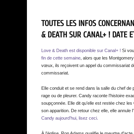
TOUTES LES INFOS CONCERNANT
& DEATH SUR CANAL+ ! DATE E
Love & Death est disponible sur Canal+ !
Si vou
fin de cette semaine
, alors que les Montgomery 
vœux, ils reçoivent un appel du commissariat d
commissariat.
Elle conduit et se rend dans la salle du chef de
rage ou de pleurer. Candy raconte l’histoire ex
soupçonnée. Elle dit qu’elle est restée chez le
son apparition. De retour chez elle, elle annule 
Candy aujourd’hui, lisez ceci.
À l’église, Ron Adams qualifie le meurtre d’acte 