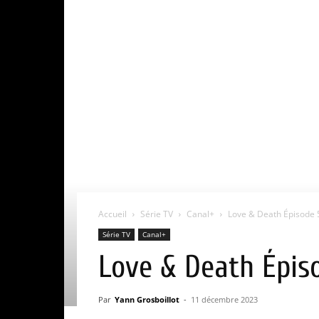
Accueil
Série TV
Canal+
Love & Death Épisode 5 
Série TV
Canal+
Love & Death Épiso
Par
Yann Grosboillot
-
11 décembre 2023