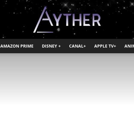
AMAZON PRIME
DISNEY +
CANAL+
APPLE TV+
ANI
Ayther