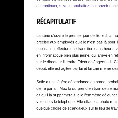
de continuer, si vous souhaitez tout savoir conc
RÉCAPITULATIF
La série s’ouvre le premier jour de Sofie à la ma
précise aux employés qu’elle n’est pas là pour li
publication effectue une transition sans heurts v
en informatique bien plus jeune, qui arrive en r
sur le directeur littéraire Friedrich Jagerstedt. 
début, elle est agitée par lui et lui crie même d
Sofie a une légère dépendance au porno, probabl
d’être parfait. Max la surprend en train de se ma
dit qu’il la supprimera si elle l’emmène déjeune
volontiers le téléphone. Elle efface la photo mais
quelque chose de scandaleux sur le lieu de trava