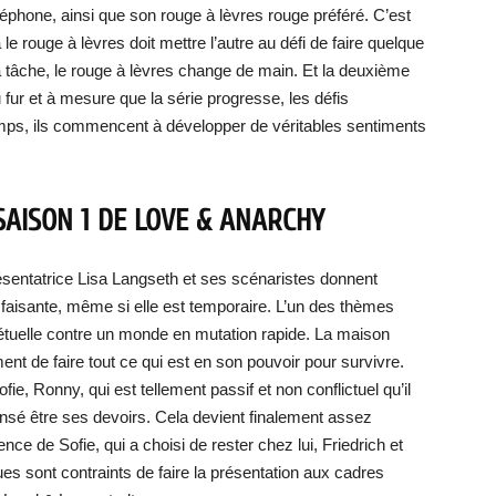
éléphone, ainsi que son rouge à lèvres rouge préféré. C’est
e rouge à lèvres doit mettre l’autre au défi de faire quelque
la tâche, le rouge à lèvres change de main. Et la deuxième
fur et à mesure que la série progresse, les défis
emps, ils commencent à développer de véritables sentiments
 SAISON 1 DE LOVE & ANARCHY
présentatrice Lisa Langseth et ses scénaristes donnent
sfaisante, même si elle est temporaire. L’un des thèmes
pétuelle contre un monde en mutation rapide. La maison
ment de faire tout ce qui est en son pouvoir pour survivre.
ie, Ronny, qui est tellement passif et non conflictuel qu’il
censé être ses devoirs. Cela devient finalement assez
ence de Sofie, qui a choisi de rester chez lui, Friedrich et
es sont contraints de faire la présentation aux cadres