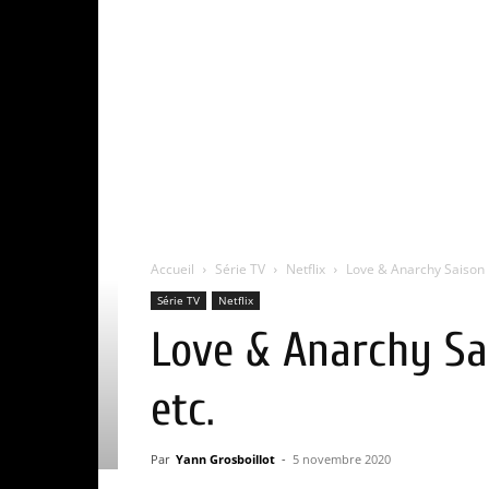
Accueil
Série TV
Netflix
Love & Anarchy Saison 1 :
Série TV
Netflix
Love & Anarchy Sais
etc.
Par
Yann Grosboillot
-
5 novembre 2020