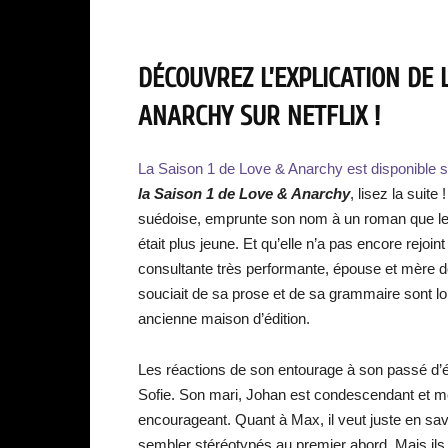
DÉCOUVREZ L’EXPLICATION DE L
ANARCHY SUR NETFLIX !
La Saison 1 de Love & Anarchy est disponible su
la Saison 1 de Love & Anarchy
, lisez la suit
suédoise, emprunte son nom à un roman que le 
était plus jeune. Et qu’elle n’a pas encore rejoin
consultante très performante, épouse et mère d
souciait de sa prose et de sa grammaire sont loi
ancienne maison d’édition.
Les réactions de son entourage à son passé d’é
Sofie. Son mari, Johan est condescendant et m
encourageant. Quant à Max, il veut juste en sa
sembler stéréotypés au premier abord. Mais il