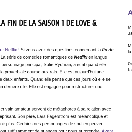
A
A FIN DE LA SAISON 1 DE LOVE &
Ma
Ja
Ma
r Netflix !
Si vous avez des questions concernant la
fin de
la 
e ! La série de comédies romantiques de
Netflix
en langue
On
personnage principal, Sofie Rydman, a écrit quand elle
to
t la proverbiale course aux rats. Elle est aujourd’hui une
e deux enfants. Quand elle pense que ces jours où elle se
n derrière elle. Elle est engagée pour restructurer une
crivain amateur servent de métaphores à sa relation avec
éprisant. Son père, Lars Fagerström est mélancolique et
voir plus. Certains des personnages de soutien peuvent
s ont suffisamment de nuances pour nous surprendre.
Avant