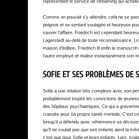
représentant le service de streaming qui achèt
Comme on pouvait s’y attendre, cela ne se pas
peignoir et se sentant soulagée et heureuse pou
sauver l’affaire. Friedrich est cependant heureu
Lagerstedt au-delà de toute reconnaissance. Lo
maison d’édition. Friedrich lit enfin le manuscrit
l’autre employé et réalise instantanément son in
SOFIE ET SES PROBLÈMES DE
Sofie a une relation très complexe avec son p
probablement inspiré les convictions de jeunesse
des hôpitaux psychiatriques. Ce qui a gravement af
craindre pour sa propre santé mentale. C’est ce q
lorsqu’il a défendu avec véhémence sa décision d
qu’il ne voulait pas que ses enfants aient la m
c’est que pour Sofie et leurs enfants, Lars, malg