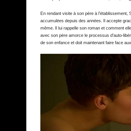
En rendant visite à son père à l’établissement, S
accumulées depuis des années. Il accepte graci
même. Il lui rappelle son roman et comment ell
avec son père amorce le processus d’auto-libé
de son enfance et doit maintenant faire face aux