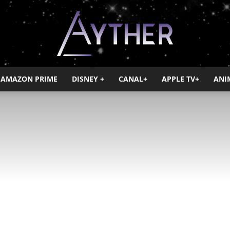
AMAZON PRIME
DISNEY +
CANAL+
APPLE TV+
ANI
Ayther