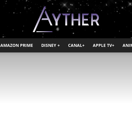
AMAZON PRIME
DISNEY +
CANAL+
APPLE TV+
ANI
Ayther