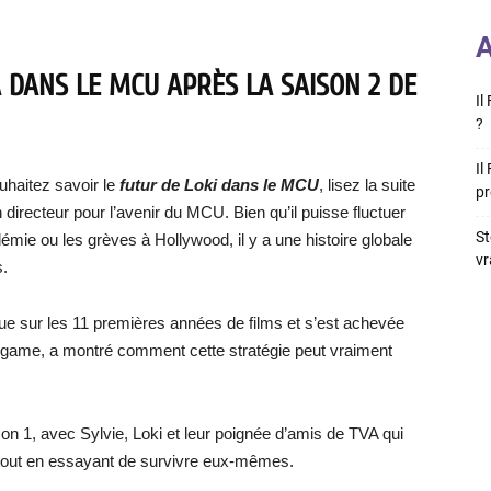
A
A DANS LE MCU APRÈS LA SAISON 2 DE
Il
?
Il
uhaitez savoir le
futur de Loki dans le MCU
, lisez la suite
pr
irecteur pour l’avenir du MCU. Bien qu’il puisse fluctuer
St
mie ou les grèves à Hollywood, il y a une histoire globale
vr
s.
ndue sur les 11 premières années de films et s’est achevée
game, a montré comment cette stratégie peut vraiment
on 1, avec Sylvie, Loki et leur poignée d’amis de TVA qui
e tout en essayant de survivre eux-mêmes.