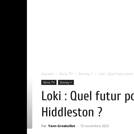
Accueil
Série TV
Disney +
Loki : Quel futur pour
Série TV
Disney +
Loki : Quel futur 
Hiddleston ?
Par
Yann Grosboillot
-
10 novembre 2023