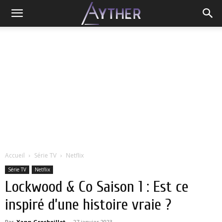
Accueil
Série TV
Netflix
Série TV
Netflix
Lockwood & Co Saison 1 : Est ce
inspiré d’une histoire vraie ?
Par
Yann Grosboillot
-
27 janvier 2023