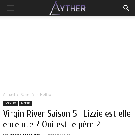
Accueil
Série TV
Netflix
Série TV
Netflix
Virgin River Saison 5 : Lizzie est elle
enceinte ? Qui est le père ?
Par
Yann Grosboillot
-
7 septembre 2023