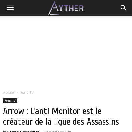
Accueil
Série TV
Série TV
Arrow : L’anti Monitor est le
créateur de la ligue des Assassins
Par
Yann Grosboillot
-
3 novembre 2019