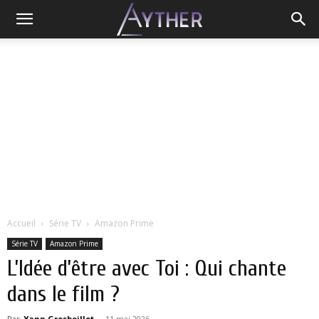
Accueil
Série TV
Amazon Prime
Série TV
Amazon Prime
L’Idée d’être avec Toi : Qui chante
dans le film ?
Par
Yann Grosboillot
-
11 mai 2026