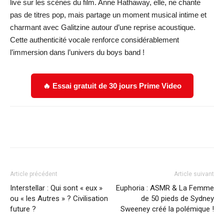
live sur les scènes du film. Anne Hathaway, elle, ne chante
pas de titres pop, mais partage un moment musical intime et
charmant avec Galitzine autour d’une reprise acoustique.
Cette authenticité vocale renforce considérablement
l’immersion dans l’univers du boys band !
🔥 Essai gratuit de 30 jours Prime Video
Facebook
X
WhatsApp
Email
Article précédent
Article suivant
Interstellar : Qui sont « eux »
Euphoria : ASMR & La Femme
ou « les Autres » ? Civilisation
de 50 pieds de Sydney
future ?
Sweeney créé la polémique !