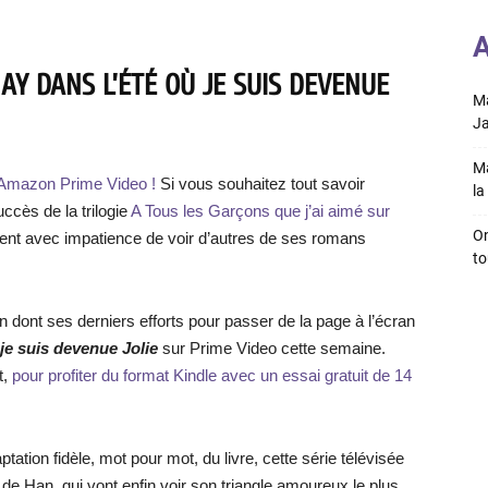
A
AY DANS L’ÉTÉ OÙ JE SUIS DEVENUE
Ma
Ja
Ma
ur Amazon Prime Video !
Si vous souhaitez tout savoir
la 
succès de la trilogie
A Tous les Garçons que j’ai aimé sur
On
aient avec impatience de voir d’autres de ses romans
to
on dont ses derniers efforts pour passer de la page à l’écran
 je suis devenue Jolie
sur Prime Video cette semaine.
t,
pour profiter du format Kindle avec un essai gratuit de 14
ation fidèle, mot pour mot, du livre, cette série télévisée
de Han, qui vont enfin voir son triangle amoureux le plus