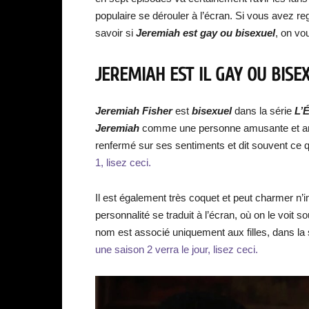
populaire se dérouler à l’écran. Si vous avez 
savoir si
Jeremiah est gay ou bisexuel
, on vou
JEREMIAH EST IL GAY OU BISEX
Jeremiah Fisher
est
bisexuel
dans la série
L’É
Jeremiah
comme une personne amusante et amic
renfermé sur ses sentiments et dit souvent ce q
1, lisez ceci.
Il est également très coquet et peut charmer n’i
personnalité se traduit à l’écran, où on le voit 
nom est associé uniquement aux filles, dans la sé
une saison 2 verra le jour, lisez ceci.