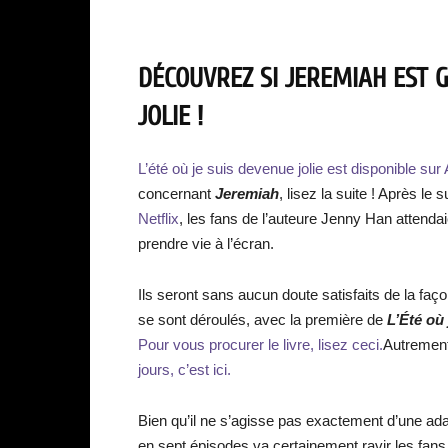
DÉCOUVREZ SI JEREMIAH EST G
JOLIE !
L’été où je suis devenue jolie est disponible s
concernant
Jeremiah
, lisez la suite ! Après le 
Netflix
, les fans de l’auteure Jenny Han attend
prendre vie à l’écran.
Ils seront sans aucun doute satisfaits de la faç
se sont déroulés, avec la première de
L’Été où
Pour vous procurer le livre, lisez ceci.
Autremen
jours, c’est ici.
Bien qu’il ne s’agisse pas exactement d’une adapt
en sept épisodes va certainement ravir les fans 