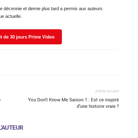
une décennie et demie plus tard a permis aux auteurs
ue actuelle.
it de 30 jours Prime Video
X
WhatsApp
Email
Article suivant
e
You Don’t Know Me Saison 1 : Est ce inspiré
d’une histoire vraie ?
L'AUTEUR