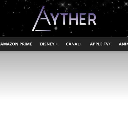
AMAZON PRIME
DISNEY +
CANAL+
APPLE TV+
ANI
Ayther