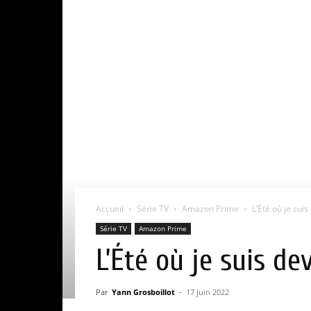
Accueil
Série TV
Amazon Prime
L’Été où je suis
Série TV
Amazon Prime
L’Été où je suis de
Par
Yann Grosboillot
-
17 juin 2022