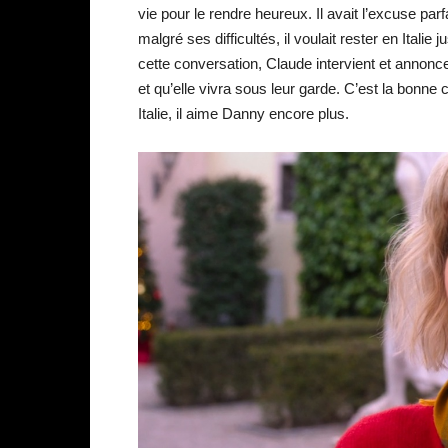
vie pour le rendre heureux. Il avait l’excuse pa
malgré ses difficultés, il voulait rester en Ital
cette conversation, Claude intervient et annonc
et qu’elle vivra sous leur garde. C’est la bonn
Italie, il aime Danny encore plus.