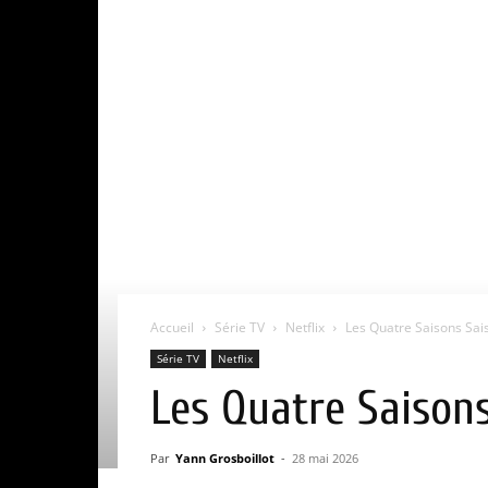
Accueil
Série TV
Netflix
Les Quatre Saisons Saiso
Série TV
Netflix
Les Quatre Saisons 
Par
Yann Grosboillot
-
28 mai 2026