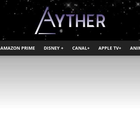
AMAZON PRIME
DISNEY +
CANAL+
APPLE TV+
ANI
Ayther