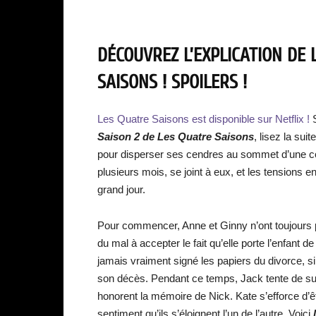
DÉCOUVREZ L’EXPLICATION DE 
SAISONS
! SPOILERS !
Les Quatre Saisons est disponible sur Netflix !
Saison 2 de Les Quatre Saisons
, lisez la sui
pour disperser ses cendres au sommet d’une coll
plusieurs mois, se joint à eux, et les tensions 
grand jour.
Pour commencer, Anne et Ginny n’ont toujours p
du mal à accepter le fait qu’elle porte l’enfant
jamais vraiment signé les papiers du divorce, s
son décès. Pendant ce temps, Jack tente de su
honorent la mémoire de Nick. Kate s’efforce d’
sentiment qu’ils s’éloignent l’un de l’autre. Voici