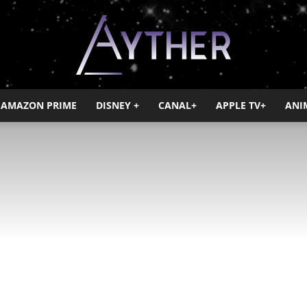
AMAZON PRIME
DISNEY +
CANAL+
APPLE TV+
ANI
Ayther