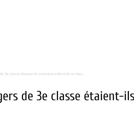
 de 3e classe étaient-ils vraiment enfermés en bas...
gers de 3e classe étaient-i