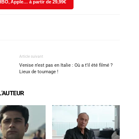
 HBO, Apple… à partir de 29,99€
X
WhatsApp
Email
Article suivant
Venise n’est pas en Italie : Où a t’il été filmé ?
Lieux de tournage !
L'AUTEUR