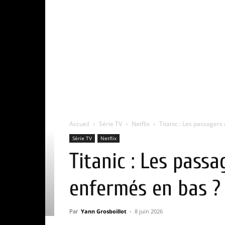
Accueil
Série TV
Netflix
Titanic : Les passagers
Série TV
Netflix
Titanic : Les passa
enfermés en bas ?
Par
Yann Grosboillot
-
8 juin 2026