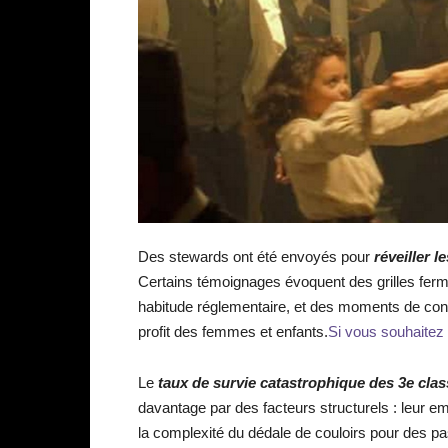
Des stewards ont été envoyés pour
réveiller 
Certains témoignages évoquent des grilles ferm
habitude réglementaire, et des moments de con
profit des femmes et enfants.
Si vous souhaitez 
Le
taux de survie catastrophique des 3e cla
davantage par des facteurs structurels : leur emp
la complexité du dédale de couloirs pour des pa