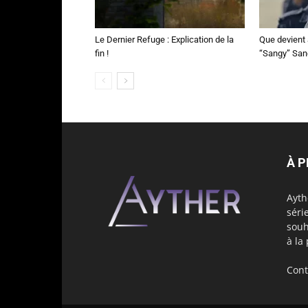
Le Dernier Refuge : Explication de la
Que devient 
fin !
“Sangy” Sa
À 
Ayth
séri
souh
à la
Cont