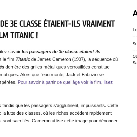
A
DE 3E CLASSE ÉTAIENT-ILS VRAIMENT
Le
M TITANIC !
Su
itez savoir
les passagers de 3e classe étaient-ils
Qu
s le film
Titanic
de James Cameron (1997), la séquence où
S
és
derrière des grilles métalliques verrouillées constitue
matiques. Alors que l’eau monte, Jack et Fabrizio se
espérées.
Pour savoir à partir de quel âge voir le film, lisez
 tandis que les passagers s’agglutinent, impuissants. Cette
 : la lutte des classes, où les riches accèdent rapidement
 sont sacrifiés. Cameron utilise cette image pour dénoncer