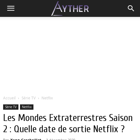
Accueil
Série TV
Netflix
Série TV
Netflix
Les Mondes Extraterrestres Saison
2 : Quelle date de sortie Netflix ?
Par
Yann Grosboillot
-
3 décembre 2020