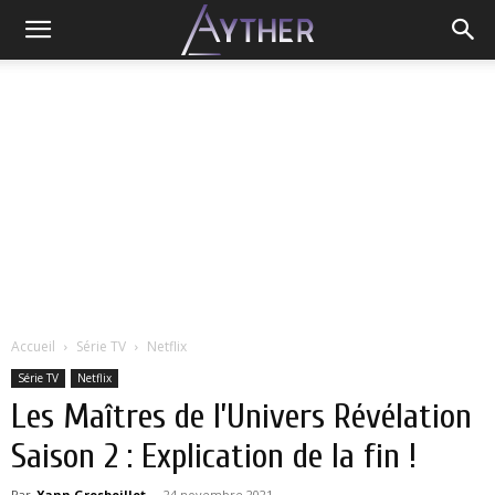
Accueil
Série TV
Netflix
Série TV
Netflix
Les Maîtres de l’Univers Révélation
Saison 2 : Explication de la fin !
Par
Yann Grosboillot
-
24 novembre 2021