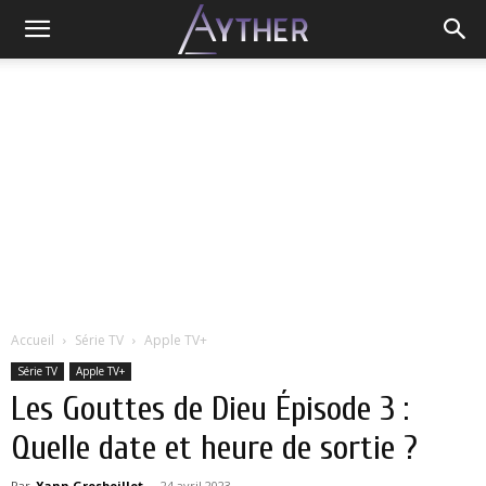
Accueil
Série TV
Apple TV+
Série TV
Apple TV+
Les Gouttes de Dieu Épisode 3 :
Quelle date et heure de sortie ?
Par
Yann Grosboillot
-
24 avril 2023