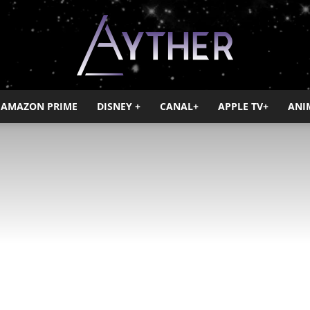
AMAZON PRIME
DISNEY +
CANAL+
APPLE TV+
ANI
Ayther