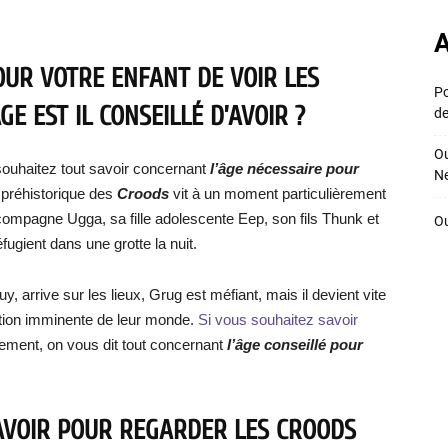
A
OUR VOTRE ENFANT DE VOIR LES
Po
E EST IL CONSEILLÉ D’AVOIR ?
de
Ou
ouhaitez tout savoir concernant
l’âge nécessaire pour
Ne
e préhistorique des
Croods
vit à un moment particulièrement
 compagne Ugga, sa fille adolescente Eep, son fils Thunk et
Ou
fugient dans une grotte la nuit.
arrive sur les lieux, Grug est méfiant, mais il devient vite
ction imminente de leur monde.
Si vous souhaitez savoir
ement, on vous dit tout concernant
l’âge conseillé pour
D’AVOIR POUR REGARDER LES CROODS