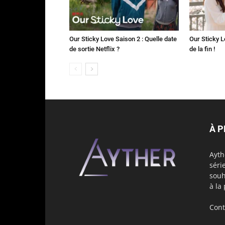
Our Sticky Love Saison 2 : Quelle date
Our Sticky L
de sortie Netflix ?
de la fin !
À 
Ayth
séri
souh
à la
Cont