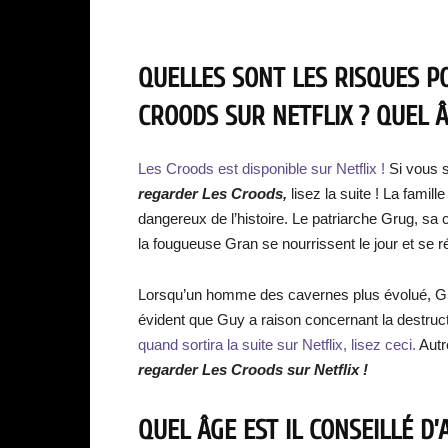
QUELLES SONT LES RISQUES P
CROODS SUR NETFLIX ? QUEL ÂG
Les Croods est disponible sur Netflix !
Si vous s
regarder Les Croods,
lisez la suite ! La famill
dangereux de l’histoire. Le patriarche Grug, sa
la fougueuse Gran se nourrissent le jour et se ré
Lorsqu’un homme des cavernes plus évolué, Guy, 
évident que Guy a raison concernant la destru
quand sortira la suite sur Netflix, lisez ceci.
Autr
regarder Les Croods sur Netflix !
QUEL ÂGE EST IL CONSEILLÉ 