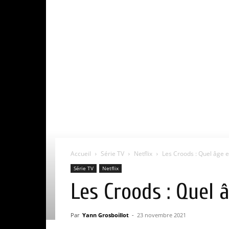
Accueil
Série TV
Netflix
Les Croods : Quel âge est
Série TV
Netflix
Les Croods : Quel â
Par
Yann Grosboillot
-
23 novembre 2021