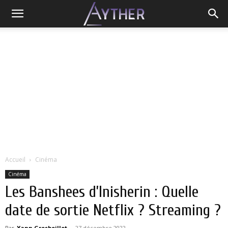
Accueil
Cinéma
Cinéma
Les Banshees d’Inisherin : Quelle
date de sortie Netflix ? Streaming ?
Par
Yann Grosboillot
-
27 décembre 2022