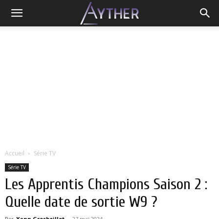
Accueil
Série TV
Série TV
Les Apprentis Champions Saison 2 :
Quelle date de sortie W9 ?
Par
Yann Grosboillot
-
27 mai 2024