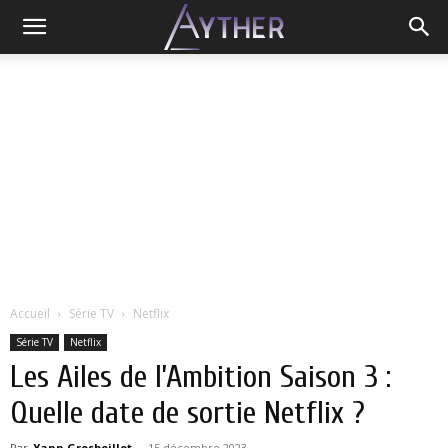
Accueil
Série TV
Netflix
Série TV
Netflix
Les Ailes de l’Ambition Saison 3 :
Quelle date de sortie Netflix ?
Par
Yann Grosboillot
-
15 décembre 2023