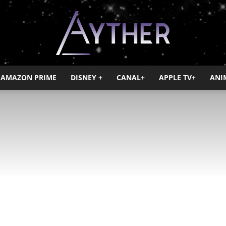
AMAZON PRIME
DISNEY +
CANAL+
APPLE TV+
ANI
Ayther