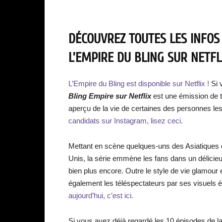
DÉCOUVREZ TOUTES LES INFOS
L’EMPIRE DU BLING SUR NETFLI
L’Empire du Bling est disponible sur Netflix !
Si 
Bling Empire sur Netflix
est une émission de té
aperçu de la vie de certaines des personnes les
candidats sur Instagram, lisez ceci.
Mettant en scène quelques-uns des Asiatiques d
Unis, la série emmène les fans dans un délicie
bien plus encore. Outre le style de vie glamour e
également les téléspectateurs par ses visuels 
aujourd’hui, c’est ici.
Si vous avez déjà regardé les 10 épisodes de la