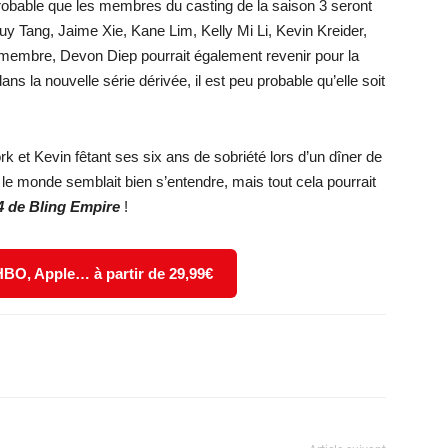
 probable que les membres du casting de la saison 3 seront
 Tang, Jaime Xie, Kane Lim, Kelly Mi Li, Kevin Kreider,
membre, Devon Diep pourrait également revenir pour la
 la nouvelle série dérivée, il est peu probable qu’elle soit
 et Kevin fêtant ses six ans de sobriété lors d’un dîner de
e monde semblait bien s’entendre, mais tout cela pourrait
4 de Bling Empire
!
 HBO, Apple… à partir de 29,99€
X
WhatsApp
Email