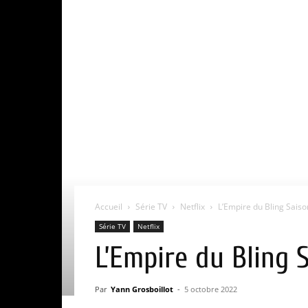
Accueil
Série TV
Netflix
L’Empire du Bling Saison
Série TV
Netflix
L’Empire du Bling S
Par
Yann Grosboillot
-
5 octobre 2022