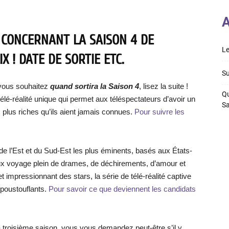
A
 CONCERNANT LA SAISON 4 DE
Le
X ! DATE DE SORTIE ETC.
Su
vous souhaitez
quand sortira la Saison 4
, lisez la suite !
Qu
lé-réalité unique qui permet aux téléspectateurs d’avoir un
S
 plus riches qu’ils aient jamais connues.
Pour suivre les
e l’Est et du Sud-Est les plus éminents, basés aux États-
ux voyage plein de drames, de déchirements, d’amour et
t impressionnant des stars, la série de télé-réalité captive
époustouflants.
Pour savoir ce que deviennent les candidats
 troisième saison, vous vous demandez peut-être s’il y