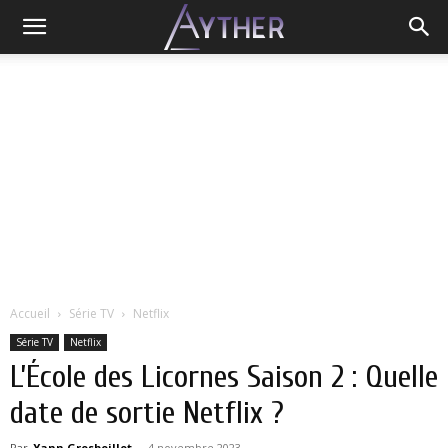
Accueil
Série TV
Netflix
Série TV
Netflix
L’École des Licornes Saison 2 : Quelle
date de sortie Netflix ?
Par
Yann Grosboillot
-
4 novembre 2023