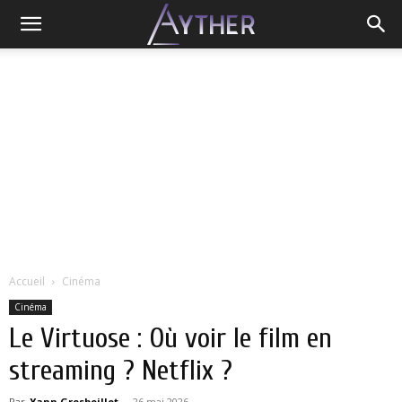
Accueil
Cinéma
Cinéma
Le Virtuose : Où voir le film en
streaming ? Netflix ?
Par
Yann Grosboillot
-
26 mai 2026