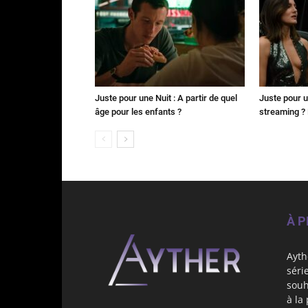
Juste pour une Nuit : A partir de quel
Juste pour u
âge pour les enfants ?
streaming ? 
À 
Ayth
séri
souh
à la