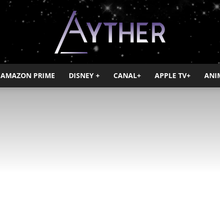
AMAZON PRIME
DISNEY +
CANAL+
APPLE TV+
ANI
Ayther