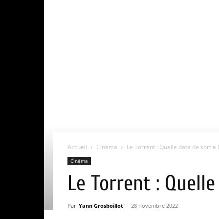
Accueil
Cinéma
Le Torrent : Quelle date de sortie 
Cinéma
Le Torrent : Quelle
Par
Yann Grosboillot
-
28 novembre 2022