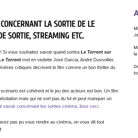
A
 CONCERNANT LA SORTIE DE LE
Ma
DE SORTIE, STREAMING ETC.
Ja
Ma
! Si vous souhaitez savoir quand sortira
Le Torrent sur
la 
Le Torrent
met en vedette José Garcia, André Dussollier,
On
ières critiques décrivent le film comme un bon thriller du
to
 scénario est cohérent et le jeu des acteurs est bon. Un film
ésitation mais qui ne sort pas du lot et peut manquer un
t savoir concernant les sorties cinéma, lisez ceci.
’avez pas pu vous rendre au cinéma, on vous dit tout
!