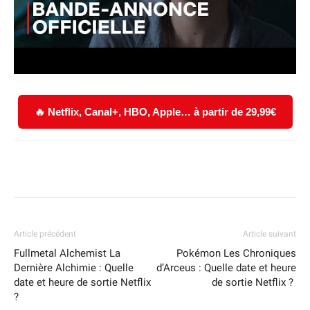
🔥 Netflix, Canal+, HBO, Apple… à partir de 29,99€
Facebook
X
WhatsApp
Email
Article précédent
Article suivant
Fullmetal Alchemist La
Pokémon Les Chroniques
Dernière Alchimie : Quelle
d’Arceus : Quelle date et heure
date et heure de sortie Netflix
de sortie Netflix ?
?