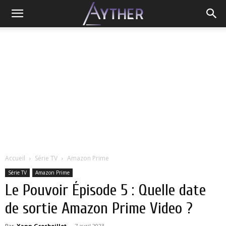
Accueil
Série TV
Amazon Prime
Série TV
Amazon Prime
Le Pouvoir Épisode 5 : Quelle date
de sortie Amazon Prime Video ?
Par
Yann Grosboillot
-
7 avril 2023