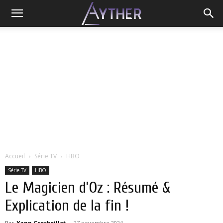
Accueil
Série TV
HBO
Série TV
HBO
Le Magicien d’Oz : Résumé &
Explication de la fin !
Par
Yann Grosboillot
-
27 novembre 2024