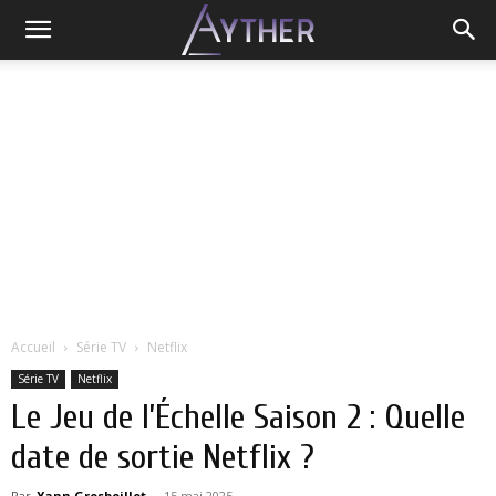
Accueil
Série TV
Netflix
Série TV
Netflix
Le Jeu de l’Échelle Saison 2 : Quelle
date de sortie Netflix ?
Par
Yann Grosboillot
-
15 mai 2025