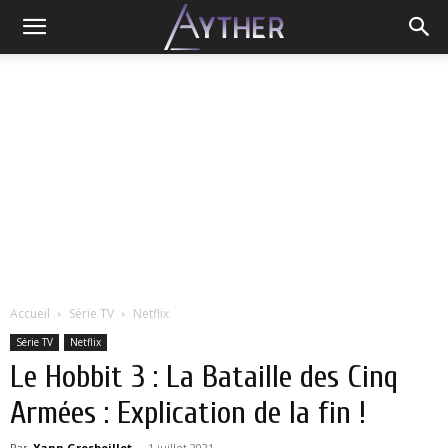
Accueil
Série TV
Netflix
Série TV
Netflix
Le Hobbit 3 : La Bataille des Cinq
Armées : Explication de la fin !
Par
Yann Grosboillot
-
1 juillet 2021