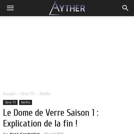
Accueil
Série TV
Netflix
Série TV
Netflix
Le Dome de Verre Saison 1 :
Explication de la fin !
Par
Yann Grosboillot
-
15 avril 2025