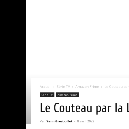
Accueil
Série TV
Amazon Prime
Le Couteau par l
Série TV
Amazon Prime
Le Couteau par la L
Par
Yann Grosboillot
-
8 avril 2022