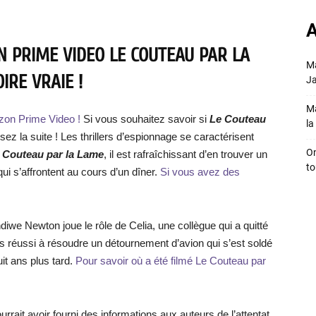
A
N PRIME VIDEO LE COUTEAU PAR LA
Ma
IRE VRAIE !
Ja
Ma
zon Prime Video !
Si vous souhaitez savoir si
Le Couteau
la 
lisez la suite ! Les thrillers d’espionnage se caractérisent
On
 Couteau par la Lame
, il est rafraîchissant d’en trouver un
to
ui s’affrontent au cours d’un dîner.
Si vous avez des
iwe Newton joue le rôle de Celia, une collègue qui a quitté
as réussi à résoudre un détournement d’avion qui s’est soldé
it ans plus tard.
Pour savoir où a été filmé Le Couteau par
urrait avoir fourni des informations aux auteurs de l’attentat.