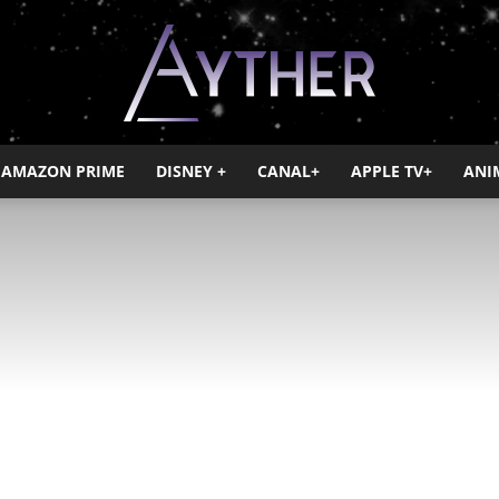
AMAZON PRIME
DISNEY +
CANAL+
APPLE TV+
ANI
Ayther