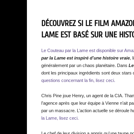
DÉCOUVREZ SI LE FILM AMAZO
LAME EST BASÉ SUR UNE HISTO
Le Couteau par la Lame est disponible sur Ama
par la Lame est inspiré d’une histoire vraie
, 
généralement par un chaos planétaire. Dans
Le
dont les principaux ingrédients sont deux stars q
questions concernant la fin, lisez ceci.
Chris Pine joue Henry, un agent de la CIA. Thand
l’agence après que leur équipe à Vienne n’ait p
par un massacre. L’action actuelle se déroule hu
la Lame, lisez ceci.
Le chef de leur division a appris qu’une taupe po