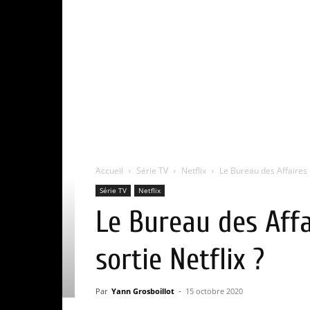
Accueil
Série TV
Netflix
Le Bureau des Affaires 
Série TV
Netflix
Le Bureau des Affa
sortie Netflix ?
Par
Yann Grosboillot
-
15 octobre 2020