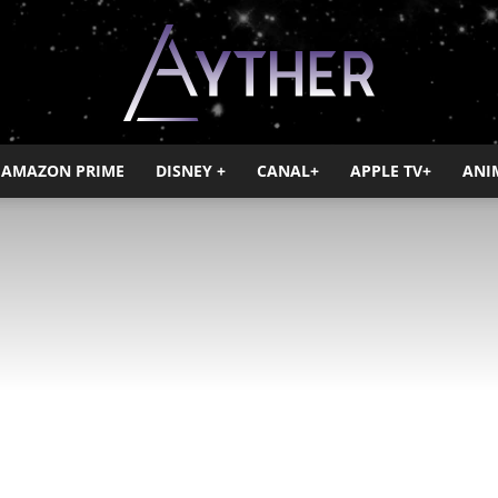
AMAZON PRIME
DISNEY +
CANAL+
APPLE TV+
ANI
Ayther