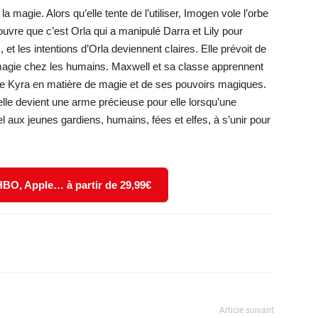
a magie. Alors qu’elle tente de l’utiliser, Imogen vole l’orbe
vre que c’est Orla qui a manipulé Darra et Lily pour
et les intentions d’Orla deviennent claires. Elle prévoit de
a magie chez les humains. Maxwell et sa classe apprennent
 de Kyra en matière de magie et de ses pouvoirs magiques.
lle devient une arme précieuse pour elle lorsqu’une
 aux jeunes gardiens, humains, fées et elfes, à s’unir pour
 HBO, Apple… à partir de 29,99€
X
WhatsApp
Email
Article suivant