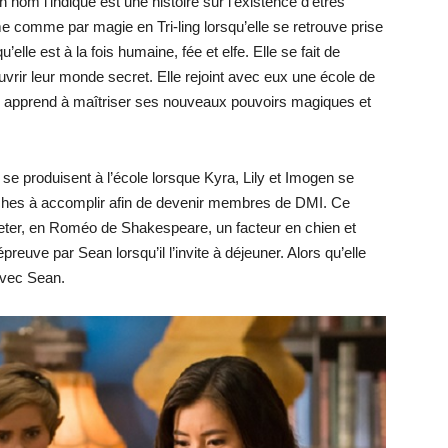
nom l’indique est une histoire sur l’existence d’êtres
comme par magie en Tri-ling lorsqu’elle se retrouve prise
’elle est à la fois humaine, fée et elfe. Elle se fait de
uvrir leur monde secret. Elle rejoint avec eux une école de
 y apprend à maîtriser ses nouveaux pouvoirs magiques et
se produisent à l’école lorsque Kyra, Lily et Imogen se
âches à accomplir afin de devenir membres de DMI. Ce
, Peter, en Roméo de Shakespeare, un facteur en chien et
reuve par Sean lorsqu’il l’invite à déjeuner. Alors qu’elle
 avec Sean.