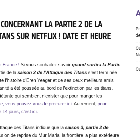
A
 CONCERNANT LA PARTIE 2 DE LA
Po
TANS SUR NETFLIX ! DATE ET HEURE
de
Ou
Ne
en France !
Si vous souhaitez savoir
quand sortira la Partie
Ou
rtie de la
saison 3 de l’Attaque des Titans
s’est terminée
te l’histoire d’Eren Yeager et de ses deux meilleurs amis
ité a été poussée au bord de l’extinction par les titans,
étante qui semblent n’exister que pour manger les
e, vous pouvez vous le procurer ici.
Autrement,
pour
14 jours, c’est ici.
Attaque des Titans indique que la
saison 3, partie 2 de
ion de reprise du Mur Maria, la frontière la plus extérieure