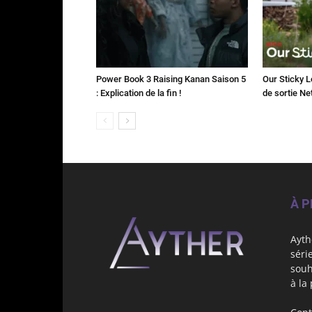
Power Book 3 Raising Kanan Saison 5
Our Sticky L
: Explication de la fin !
de sortie Net
À 
Ayth
séri
souh
à la