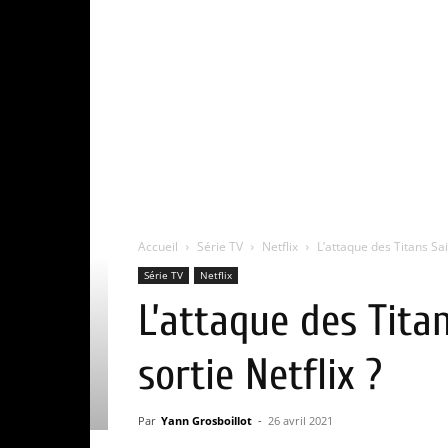
Accueil
Série TV
Netflix
L’attaque des Titans Sai
Série TV
Netflix
L’attaque des Titan
sortie Netflix ?
Par
Yann Grosboillot
-
26 avril 2021