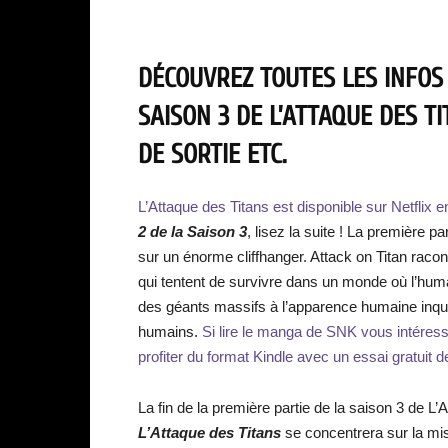
DÉCOUVREZ TOUTES LES INFOS
SAISON 3 DE L’ATTAQUE DES TI
DE SORTIE ETC.
L’Attaque des Titans est disponible sur Netflix 
2 de la Saison 3
, lisez la suite ! La première pa
sur un énorme cliffhanger. Attack on Titan racon
qui tentent de survivre dans un monde où l’human
des géants massifs à l’apparence humaine inqui
humains.
Si lire le manga de SNK vous intéress
profiter du format Kindle avec un essai gratuit de 
La fin de la première partie de la saison 3 de L’
L’Attaque des Titan
s
se concentrera sur la miss