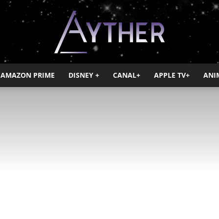
AMAZON PRIME
DISNEY +
CANAL+
APPLE TV+
ANI
Ayther