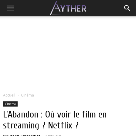
Accueil
Cinéma
Cinéma
L’Abandon : Où voir le film en
streaming ? Netflix ?
Par
Yann Grosboillot
-
9 mai 2026