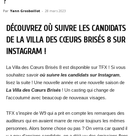
?
Par
Yann Grosboillot
-
28 mars 2023
DÉCOUVREZ OÙ SUIVRE LES CANDIDATS
DE LA VILLA DES CŒURS BRISÉS 8 SUR
INSTAGRAM !
La Villa des Cœurs Brisés 8 est disponible sur TFX ! Si vous
souhaitez savoir
où suivre les candidats sur Instagram
,
lisez la suite ! Une nouvelle année et une nouvelle saison de
La Villa des Cœurs Brisés
! Un casting qui change de
l’accoutumé avec beaucoup de nouveaux visages.
TFX s’inspire de W9 qui a prit en compte les remarques des
auditeurs qui en avaient marre de revoir toujours les mêmes
personnes. Alors bonne chose ou pas ? On verra car quand il
y a peu d’anciens candidats, on a déjà vu des émissions flops