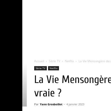
Accueil
Série TV
Netflix
La Vie Mensongère des Ad
Série TV
Netflix
La Vie Mensongère 
vraie ?
Par
Yann Grosboillot
-
4 janvier 2023