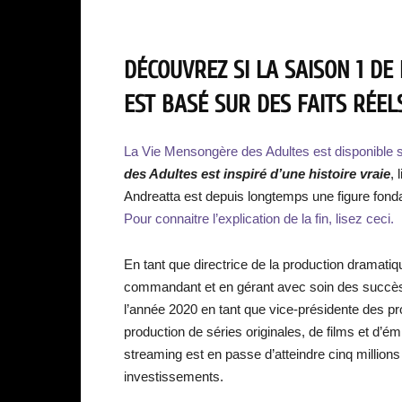
DÉCOUVREZ SI LA SAISON 1 D
EST BASÉ SUR DES FAITS RÉELS
La Vie Mensongère des Adultes est disponible su
des Adultes
est inspiré d’une histoire vraie
,
Andreatta est depuis longtemps une figure fond
Pour connaitre l’explication de la fin, lisez ceci.
En tant que directrice de la production dramatiq
commandant et en gérant avec soin des succès m
l’année 2020 en tant que vice-présidente des p
production de séries originales, de films et d’
streaming est en passe d’atteindre cinq million
investissements.