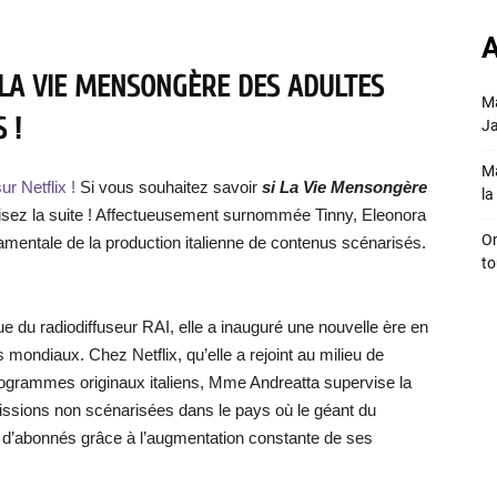
A
E LA VIE MENSONGÈRE DES ADULTES
Ma
 !
Ja
Ma
r Netflix !
Si vous souhaitez savoir
si
La Vie Mensongère
la 
 lisez la suite ! Affectueusement surnommée Tinny, Eleonora
On
amentale de la production italienne de contenus scénarisés.
to
ue du radiodiffuseur RAI, elle a inauguré une nouvelle ère en
ondiaux. Chez Netflix, qu’elle a rejoint au milieu de
rogrammes originaux italiens, Mme Andreatta supervise la
émissions non scénarisées dans le pays où le géant du
s d’abonnés grâce à l’augmentation constante de ses