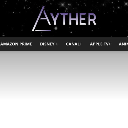
AMAZON PRIME
DISNEY +
CANAL+
APPLE TV+
ANI
Ayther