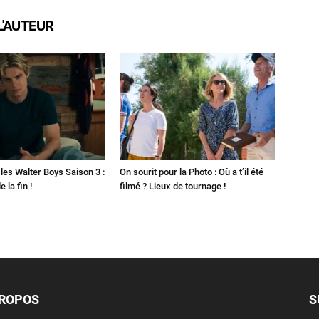
L'AUTEUR
les Walter Boys Saison 3 :
On sourit pour la Photo : Où a t’il été
 la fin !
filmé ? Lieux de tournage !
PROPOS
S