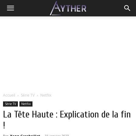
Accueil
Série TV
Netflix
Série TV
Netflix
La Tête Haute : Explication de la fin
!
Par
Yann Grosboillot
-
31 janvier 2023