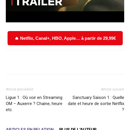
🔥 Netflix, Canal+, HBO, Apple… à partir de 29,99€
Facebook
X
WhatsApp
Email
Article précédent
Article suivant
Ligue 1 : Où voir en Streaming
Sanctuary Saison 1 : Quelle
OM – Auxerre ? Chaine, heure
date et heure de sortie Netflix
etc.
?
ARTICLES EN RELATION
PLUS DE L'AUTEUR