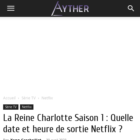
Accueil
Série TV
Netflix
Série TV
Netflix
La Reine Charlotte Saison 1 : Quelle
date et heure de sortie Netflix ?
Par
Yann Grosboillot
-
30 avril 2023