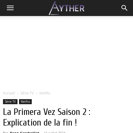
Accueil
Série TV
Netflix
Série TV
Netflix
La Primera Vez Saison 2 :
Explication de la fin !
Par
Yann Grosboillot
-
11 juillet 2024