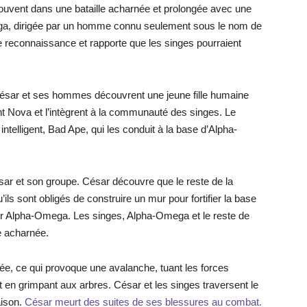
rouvent dans une bataille acharnée et prolongée avec une
ega, dirigée par un homme connu seulement sous le nom de
e reconnaissance et rapporte que les singes pourraient
ésar et ses hommes découvrent une jeune fille humaine
 Nova et l’intègrent à la communauté des singes. Le
telligent, Bad Ape, qui les conduit à la base d’Alpha-
ar et son groupe. César découvre que le reste de la
s sont obligés de construire un mur pour fortifier la base
ner Alpha-Omega. Les singes, Alpha-Omega et le reste de
e acharnée.
mée, ce qui provoque une avalanche, tuant les forces
 en grimpant aux arbres. César et les singes traversent le
aison.
César meurt des suites de ses blessures au combat.