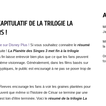
A
PITULATIF DE LA TRILOGIE LA
Ma
S !
Ja
Ma
e sur Disney Plus !
Si vous souhaitez connaitre le
résumé
la 
uite !
La Planète des Singes 3 met fin à la trilogie
On
fin laisse entrevoir bien plus que ce que les fans peuvent
to
uxième visionnage. Généralement, dans les films basés sur
lyptiques, le public est encouragé à ne pas se poser trop de
t Reeves encourage les fans à voir les graines plantées pour
rouvent que même si l’histoire de César se termine par une
 est loin d’être terminée. Voici le
résumé de la trilogie La