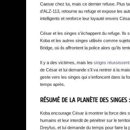
Caesar chez lui, mais ce dernier refuse. Plus tar
d’ALZ-113, retourne au refuge et expose les autr
intelligents et renforce leur loyauté envers Césa
César et les singes s’échappent du refuge. Ils se
Koba et les autres singes utilisés comme sujet
Bridge, où ils affrontent la police alors qu’ils t
Il y a des victimes, mais les
singes réussissent
de César et lui demande s’il va rentrer à la mais
geste vers les singes qui s’enfoncent dans la fo
temps après.
RÉSUMÉ DE
LA PLANÈTE DES SINGES 
Koba encourage César à montrer la force des 
humains et leur interdit de pénétrer sur le terri
Dreyfus, et lui demande du temps pour faire la p