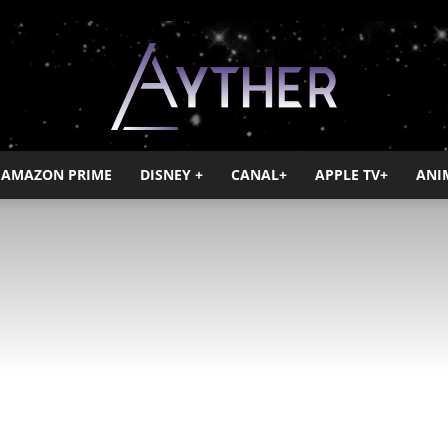
AMAZON PRIME
DISNEY +
CANAL+
APPLE TV+
ANI
Ayther