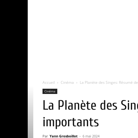
Accueil
Cinéma
La Planète des Singes: Résumé de 
Cinéma
La Planète des Sin
importants
Par
Yann Grosboillot
-
6 mai 2024