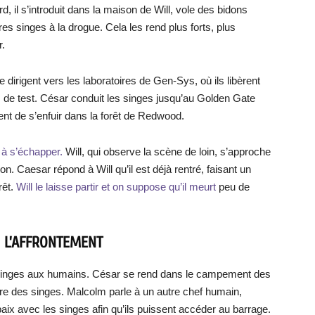
d, il s’introduit dans la maison de Will, vole des bidons
es singes à la drogue. Cela les rend plus forts, plus
r.
 dirigent vers les laboratoires de Gen-Sys, où ils libèrent
s de test. César conduit les singes jusqu’au Golden Gate
entent de s’enfuir dans la forêt de Redwood.
 à s’échapper.
Will, qui observe la scène de loin, s’approche
on. Caesar répond à Will qu’il est déjà rentré, faisant un
rêt.
Will le laisse partir et on suppose qu’il meurt
peu de
: L’AFFRONTEMENT
singes aux humains. César se rend dans le campement des
toire des singes. Malcolm parle à un autre chef humain,
aix avec les singes afin qu’ils puissent accéder au barrage.