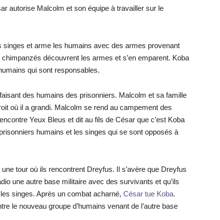
 autorise Malcolm et son équipe à travailler sur le
es singes et arme les humains avec des armes provenant
es chimpanzés découvrent les armes et s’en emparent. Koba
s humains qui sont responsables.
aisant des humains des prisonniers. Malcolm et sa famille
droit où il a grandi. Malcolm se rend au campement des
rencontre Yeux Bleus et dit au fils de César que c’est Koba
s prisonniers humains et les singes qui se sont opposés à
une tour où ils rencontrent Dreyfus. Il s’avère que Dreyfus
 radio une autre base militaire avec des survivants et qu’ils
e les singes. Après un combat acharné,
César tue Koba
.
ntre le nouveau groupe d’humains venant de l’autre base