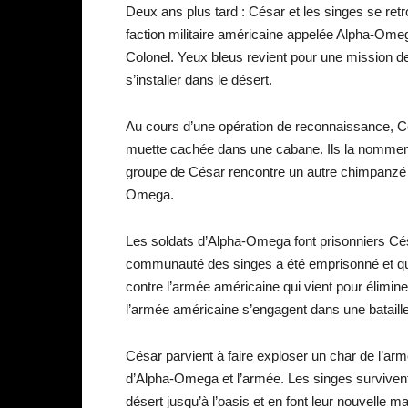
Deux ans plus tard : César et les singes se ret
faction militaire américaine appelée Alpha-Om
Colonel. Yeux bleus revient pour une mission d
s’installer dans le désert.
Au cours d’une opération de reconnaissance, C
muette cachée dans une cabane. Ils la nomment
groupe de César rencontre un autre chimpanzé in
Omega.
Les soldats d’Alpha-Omega font prisonniers Cés
communauté des singes a été emprisonné et qu’il
contre l’armée américaine qui vient pour élimi
l’armée américaine s’engagent dans une bataill
César parvient à faire exploser un char de l’ar
d’Alpha-Omega et l’armée. Les singes survivent
désert jusqu’à l’oasis et en font leur nouvelle m