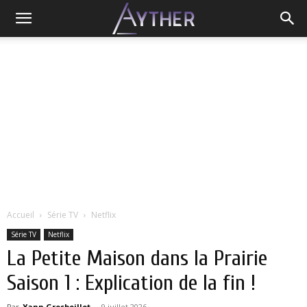
Accueil
Série TV
Netflix
Série TV
Netflix
La Petite Maison dans la Prairie
Saison 1 : Explication de la fin !
Par
Yann Grosboillot
-
9 juillet 2026