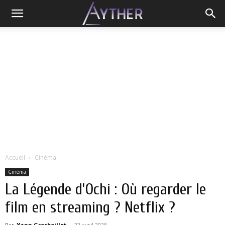
Accueil
Cinéma
Cinéma
La Légende d’Ochi : Où regarder le
film en streaming ? Netflix ?
Par
Yann Grosboillot
-
22 avril 2025