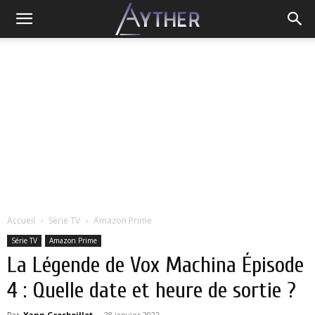
Accueil
Série TV
Amazon Prime
Série TV
Amazon Prime
La Légende de Vox Machina Épisode
4 : Quelle date et heure de sortie ?
Par
Yann Grosboillot
-
28 janvier 2022