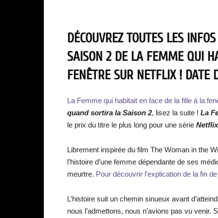
DÉCOUVREZ TOUTES LES INFOS
SAISON 2 DE LA FEMME QUI HA
FENÊTRE SUR NETFLIX ! DATE 
La Femme qui habitait en face de la fille à la fen
quand sortira la Saison 2
, lisez la suite !
La Fe
le prix du titre le plus long pour une série
Netfli
Librement inspirée du film The Woman in the Win
l’histoire d’une femme dépendante de ses médic
meurtre.
Pour découvrir l’explication de la fin de
L’histoire suit un chemin sinueux avant d’attei
nous l’admettons, nous n’avions pas vu venir. S