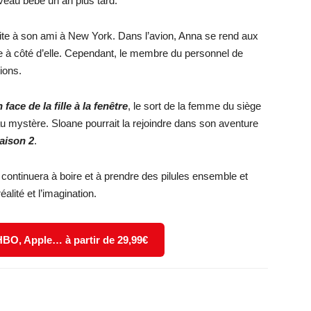
uveau bébé un an plus tard.
site à son ami à New York. Dans l’avion, Anna se rend aux
ise à côté d’elle. Cependant, le membre du personnel de
ions.
ace de la fille à la fenêtre
, le sort de la femme du siège
 mystère. Sloane pourrait la rejoindre dans son aventure
aison 2
.
continuera à boire et à prendre des pilules ensemble et
éalité et l’imagination.
 HBO, Apple… à partir de 29,99€
X
WhatsApp
Email