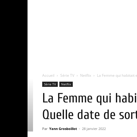
Accueil
Série TV
Netflix
La Femme qui habitait en 
Série TV
Netflix
La Femme qui habita
Quelle date de sort
Par
Yann Grosboillot
-
28 janvier 2022