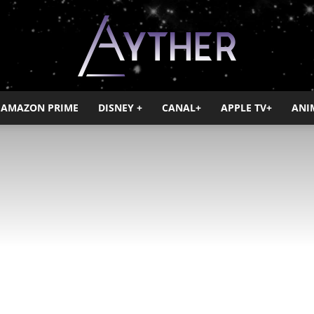
AMAZON PRIME
DISNEY +
CANAL+
APPLE TV+
ANI
Ayther