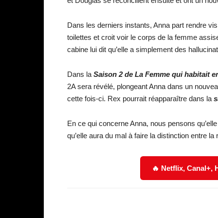
et Douglas se réconcilient ensuite et ont un no
Dans les derniers instants, Anna part rendre vi
toilettes et croit voir le corps de la femme ass
cabine lui dit qu’elle a simplement des hallucinat
Dans la
Saison 2 de La Femme qui habitait en f
2A sera révélé, plongeant Anna dans un nouveau
cette fois-ci. Rex pourrait réapparaître dans la
s
En ce qui concerne Anna, nous pensons qu’elle 
qu’elle aura du mal à faire la distinction entre la r
🔥 Netflix, Canal+,
Facebook
Partager