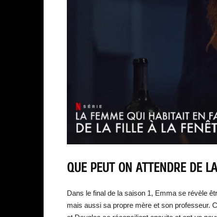
QUE PEUT ON ATTENDRE DE LA
Dans le final de la saison 1, Emma se révèle êt
mais aussi sa propre mère et son professeur. Ce