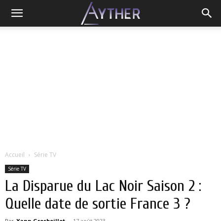
Accueil
Série TV
Série TV
La Disparue du Lac Noir Saison 2 :
Quelle date de sortie France 3 ?
Par
Yann Grosboillot
-
17 août 2023