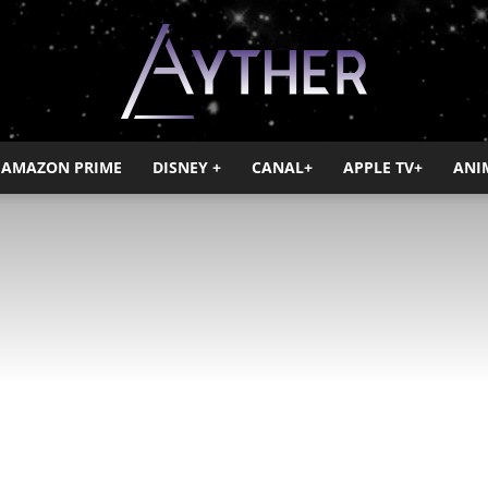
AMAZON PRIME
DISNEY +
CANAL+
APPLE TV+
ANI
Ayther