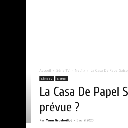
Accueil
Série TV
Netflix
La Casa De Papel Saison 
Série TV
Netflix
La Casa De Papel S
prévue ?
Par
Yann Grosboillot
-
3 avril 2020