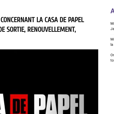
A
 CONCERNANT LA CASA DE PAPEL
Ma
 DE SORTIE, RENOUVELLEMENT,
Ja
Ma
la 
On
to