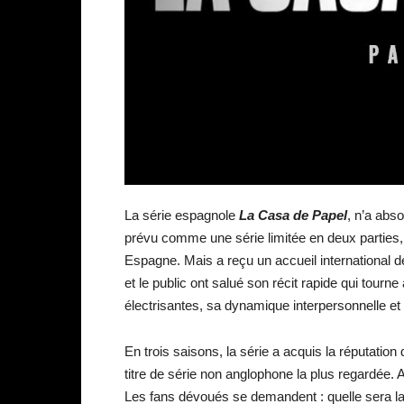
La série espagnole
La Casa de Papel
, n’a abso
prévu comme une série limitée en deux parties, 
Espagne. Mais a reçu un accueil international de
et le public ont salué son récit rapide qui tou
électrisantes, sa dynamique interpersonnelle e
En trois saisons, la série a acquis la réputation
titre de série non anglophone la plus regardée. Ap
Les fans dévoués se demandent : quelle sera l