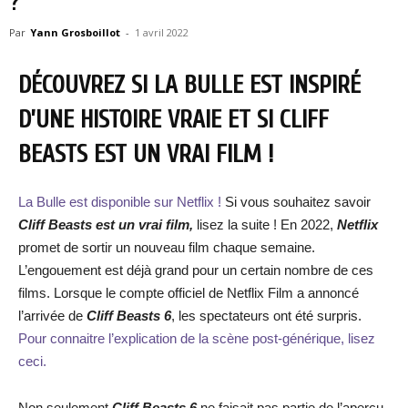
?
Par
Yann Grosboillot
-
1 avril 2022
DÉCOUVREZ SI LA BULLE EST INSPIRÉ
D’UNE HISTOIRE VRAIE ET SI CLIFF
BEASTS EST UN VRAI FILM !
La Bulle est disponible sur Netflix !
Si vous souhaitez savoir
Cliff Beasts est un vrai film,
lisez la suite ! En 2022,
Netflix
promet de sortir un nouveau film chaque semaine.
L’engouement est déjà grand pour un certain nombre de ces
films. Lorsque le compte officiel de Netflix Film a annoncé
l’arrivée de
Cliff Beasts 6
, les spectateurs ont été surpris.
Pour connaitre l’explication de la scène post-générique, lisez
ceci.
Non seulement
Cliff Beasts 6
ne faisait pas partie de l’aperçu