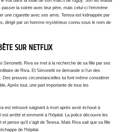
e le voit dans la foule de son match de rugby. Son fils Mattia
s passer la soirée avec leur père, mais celui-ci l’emmène
mer une cigarette avec ses amis. Teresa est kidnappée par
ns, dirigé par un homme mystérieux connu sous le nom de
BÊTE SUR NETFLIX
o Simonetti. Riva se met à la recherche de sa fille par ses
litaire de Riva. Et Simonetti se demande si l’un des
e. Des preuves circonstancielles lui font même considérer
e. Après tout, une part importante de tous les
va est retrouvé saignant à mort après avoir échoué à
 est arrêté et emmené à l’hôpital. La police découvre les
t et pense qu’il s’agit de Teresa. Mais Riva sait que sa fille
s’échappe de l’hôpital.