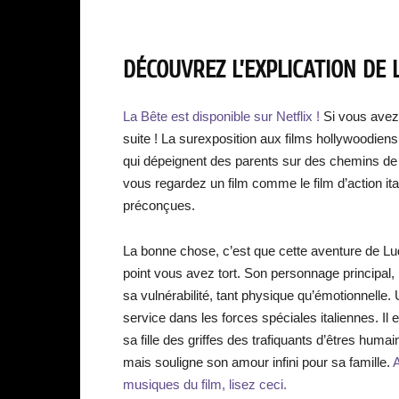
DÉCOUVREZ L’EXPLICATION DE L
La Bête est disponible sur Netflix !
Si vous avez
suite ! La surexposition aux films hollywoodiens 
qui dépeignent des parents sur des chemins de 
vous regardez un film comme le film d’action i
préconçues.
La bonne chose, c’est que cette aventure de Lu
point vous avez tort. Son personnage principal,
sa vulnérabilité, tant physique qu’émotionnel
service dans les forces spéciales italiennes. Il e
sa fille des griffes des trafiquants d’êtres humain
mais souligne son amour infini pour sa famille.
A
musiques du film, lisez ceci.