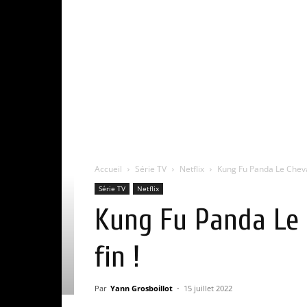
Accueil
Série TV
Netflix
Kung Fu Panda Le Cheval
Série TV
Netflix
Kung Fu Panda Le C
fin !
Par
Yann Grosboillot
-
15 juillet 2022