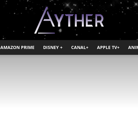
AMAZON PRIME
DISNEY +
CANAL+
APPLE TV+
ANI
Ayther