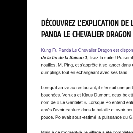
DÉCOUVREZ L’EXPLICATION DE 
PANDA LE CHEVALIER DRAGON S
Kung Fu Panda Le Chevalier Dragon est disponi
de la fin de la Saison 1
, lisez la suite ! Po se
nouilles, M. Ping, et s’apprête à se lancer dans
dumplings tout en échangeant avec ses fans.
Lorsqu’il arrive au restaurant, il s’ensuit une pe
bouchées. Veruca et Klaus Dumont, deux belette
nom de « Le Gantelet ». Lorsque Po entend enfin 
après l’avoir capturé dans la bataille et avoir po
pouce. Po avait sous-estimé la puissance du Ga
Mais à ce moment-là, le village a été complèteme