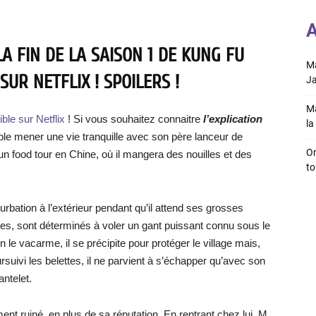
A
LA FIN DE LA SAISON 1 DE KUNG FU
Ma
UR NETFLIX ! SPOILERS !
Ja
Ma
ble sur Netflix
! Si vous souhaitez connaitre
l’explication
la 
mble mener une vie tranquille avec son père lanceur de
On
 un food tour en Chine, où il mangera des nouilles et des
to
rturbation à l’extérieur pendant qu’il attend ses grosses
s, sont déterminés à voler un gant puissant connu sous le
le vacarme, il se précipite pour protéger le village mais,
ursuivi les belettes, il ne parvient à s’échapper qu’avec son
ntelet.
nt ruiné, en plus de sa réputation. En rentrant chez lui, M.