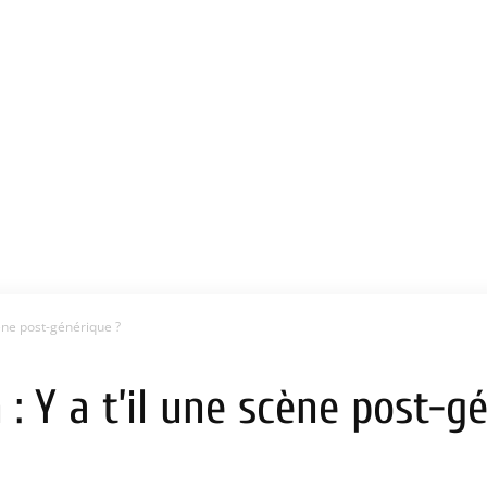
cène post-générique ?
: Y a t’il une scène post-g