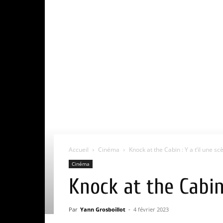
Accueil
Cinéma
Knock at the Cabin : Y a t’il une s
Cinéma
Knock at the Cabin 
Par
Yann Grosboillot
-
4 février 2023