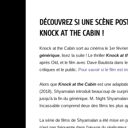
DÉCOUVREZ SI UNE SCÈNE POST
KNOCK AT THE CABIN !
Knock at the Cabin sort au cinéma le 1er février
générique
, lisez la suite ! Le thriller
Knock at t
après Old, et le film avec Dave Bautista dans le 
critiques et le public.
Pour savoir si le film est in
Alors que
Knock at the Cabin
est une adaptati
(2018), Shyamalan introduit beaucoup de surpri
jusqu’à la fin du générique. M. Night Shyamalan 
Incassable comprend deux des films les plus ap
La série de films de Shyamalan a été mise en 
n’est pas fréquente dans l’œuvre du réalisateu