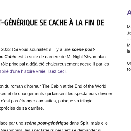
A
-GÉNÉRIQUE SE CACHE À LA FIN DE
Ma
Ja
Ma
 2023 ! Si vous souhaitez si il y a une
scène post-
la 
he Cabin
est la suite de carrière de M. Night Shyamalan
On
rôle principal a déjà été chaleureusement accueilli par les
to
spiré d’une histoire vraie, lisez ceci.
on du roman d’horreur The Cabin at the End of the World
ses et de changements qui laissent les spectateurs deviner
n’est pas étranger aux suites, puisque sa trilogie
préciés de sa carrière.
place par une
scène post-générique
dans Split, mais elle
r. Néanmoins, les spectateurs peuvent se demander si