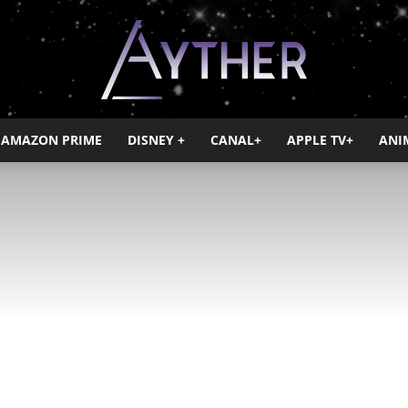
AMAZON PRIME
DISNEY +
CANAL+
APPLE TV+
ANI
Ayther