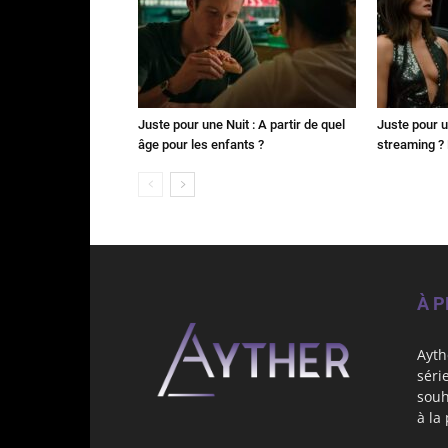
Juste pour une Nuit : A partir de quel
Juste pour u
âge pour les enfants ?
streaming ? 
À 
Ayth
séri
souh
à la