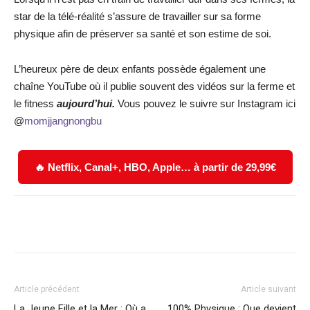
star de la télé-réalité s’assure de travailler sur sa forme
physique afin de préserver sa santé et son estime de soi.
L’heureux père de deux enfants possède également une
chaîne YouTube où il publie souvent des vidéos sur la ferme et
le fitness
aujourd’hui.
Vous pouvez le suivre sur Instagram ici
@
momjjangnongbu
🔥 Netflix, Canal+, HBO, Apple… à partir de 29,99€
Facebook
X
WhatsApp
Email
Article précédent
Article suivant
La Jeune Fille et la Mer : Où a
100% Physique : Que devient