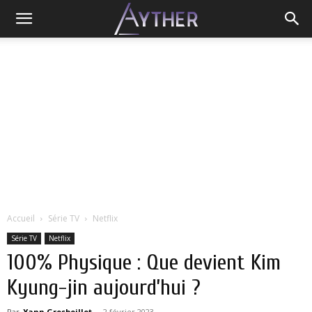
Accueil
Série TV
Netflix
Série TV
Netflix
100% Physique : Que devient Kim
Kyung-jin aujourd’hui ?
Par
Yann Grosboillot
-
2 février 2023