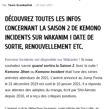
Par
Yann Grosboillot
-
29 mars 2021
DÉCOUVREZ TOUTES LES INFOS
CONCERNANT LA SAISON 2 DE KEMONO
INCIDENTS SUR WAKANIM ! DATE DE
SORTIE, RENOUVELLEMENT ETC.
Kemono Incidents est disponible sur Wakanim !
Si vous
souhaitez savoir
quand sortira la Saison 2
, lisez la suite !
Kemono Jihen
ou
Kemono Incident
était l’une des séries
animées attendues de 2021. L’animé annoncé au Jump Festa
le 31 décembre 2019 est sorti le 10 janvier 2021. Il a répondu
aux attentes des adeptes du manga, écrit par Shō Aimoto
depuis 2016, et a reçu des critiques positives.
L’animé suit le détective Inugami, spécialiste de l’occulte, et